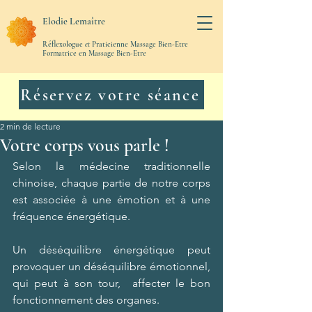
Elodie Lemaître
Réflexologue
et
Praticienne Massage Bien-Etre
Formatrice en Massage Bien-Etre
Réservez votre séance
2 min de lecture
Votre corps vous parle !
Selon la médecine traditionnelle 
chinoise, chaque partie de notre corps 
est associée à une émotion et à une 
fréquence énergétique. 
Un déséquilibre énergétique peut 
provoquer un déséquilibre émotionnel, 
qui peut à son tour,  affecter le bon 
fonctionnement des organes. 